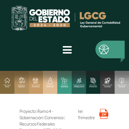
Proyecto | Ramo 4 -
1er.
Gobernación | Convenios |
Trimestre
Recursos Federales