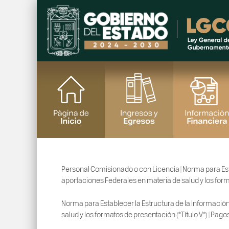
Personal Comisionado o con Licencia | Norma para Esta
aportaciones Federales en materia de salud y los forma
Norma para Establecer la Estructura de la Información
salud y los formatos de presentación (*Título V*) | Pago