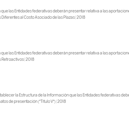
 que las Entidades federativas deberán presentar relativa a las aportacio
s Diferentes al Costo Asociado de las Plazas | 2018
 que las Entidades federativas deberán presentar relativa a las aportacio
s Retroactivos | 2018
blecer la Estructura de la Información que las Entidades federativas deber
tos de presentación (*Título V*) | 2018