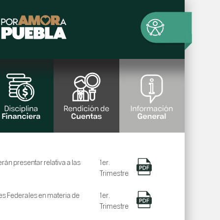
án presentar relativa a las
1er.
Trimestre
nes Federales en materia de
1er.
Trimestre