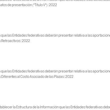
tos de presentación (*Título V*) | 2022
 que las Entidades federativas deberán presentar relativa a las aportacio
s Retroactivos | 2022
 que las Entidades federativas deberán presentar relativa a las aportacio
os Diferentes al Costo Asociado de las Plazas | 2022
blecer la Estructura de la Información que las Entidades federativas deber