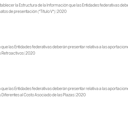
blecer la Estructura de la Información que las Entidades federativas deber
tos de presentación (*Título V*) | 2020
 que las Entidades federativas deberán presentar relativa a las aportacio
s Retroactivos | 2020
 que las Entidades federativas deberán presentar relativa a las aportacio
os Diferentes al Costo Asociado de las Plazas | 2020