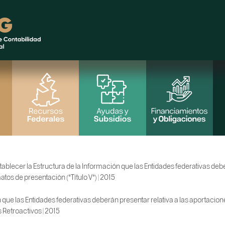
blecer la Estructura de la Información que las Entidades federativas deber
tos de presentación (*Título V*) | 2015
 que las Entidades federativas deberán presentar relativa a las aportacio
s Retroactivos | 2015