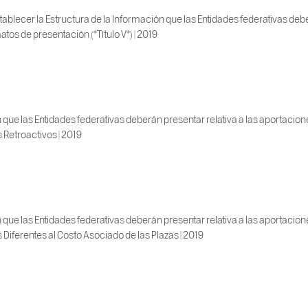
blecer la Estructura de la Información que las Entidades federativas deber
tos de presentación (*Título V*) | 2019
 que las Entidades federativas deberán presentar relativa a las aportacio
s Retroactivos | 2019
 que las Entidades federativas deberán presentar relativa a las aportacio
s Diferentes al Costo Asociado de las Plazas | 2019